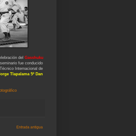
elebración del
Gasshuku
o seminario fue conducido
Técnico Internacional de
Jorge Tlapalama 5º Dan
otográfico
Entrada antigua