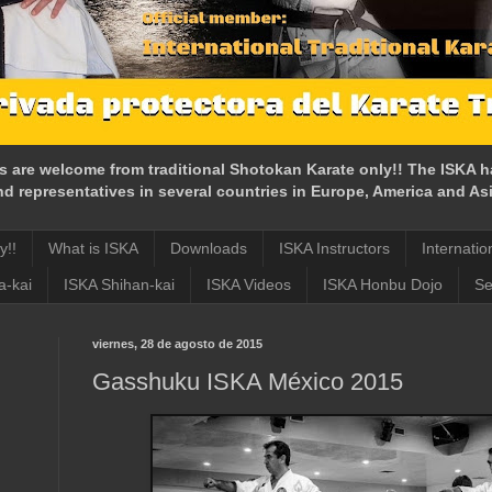
s are welcome from traditional Shotokan Karate only!! The ISKA h
nd representatives in several countries in Europe, America and Asi
y!!
What is ISKA
Downloads
ISKA Instructors
Internatio
a-kai
ISKA Shihan-kai
ISKA Videos
ISKA Honbu Dojo
Se
viernes, 28 de agosto de 2015
Gasshuku ISKA México 2015