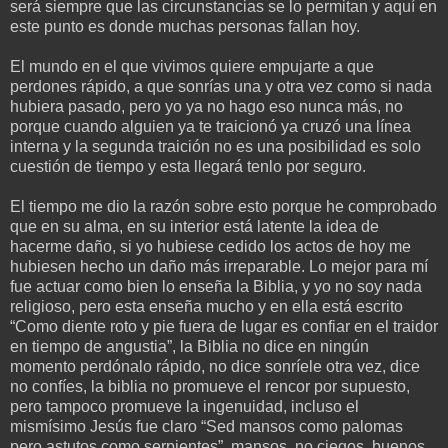
será siempre que las circunstancias se lo permitan y aquí en
este punto es donde muchas personas fallan hoy.
El mundo en el que vivimos quiere empujarte a que
perdones rápido, a que sonrías una y otra vez como si nada
hubiera pasado, pero yo ya no hago eso nunca más, no
porque cuando alguien ya te traicionó ya cruzó una línea
interna y la segunda traición no es una posibilidad es solo
cuestión de tiempo y esta llegará tenlo por seguro.
El tiempo me dio la razón sobre esto porque he comprobado
que en su alma, en su interior está latente la idea de
hacerme daño, si yo hubiese cedido los actos de hoy me
hubiesen hecho un daño más irreparable. Lo mejor para mí
fue actuar como bien lo enseña la Biblia, y yo no soy nada
religioso, pero esta enseña mucho y en ella está escrito
“Como diente roto y pie fuera de lugar es confiar en el traidor
en tiempo de angustia”, la Biblia no dice en ningún
momento perdónalo rápido, no dice sonríele otra vez, dice
no confíes, la biblia no promueve el rencor por supuesto,
pero tampoco promueve la ingenuidad, incluso el
mismísimo Jesús fue claro “Sed mansos como palomas
pero astutos como serpientes”, mansos, no ciegos, buenos,